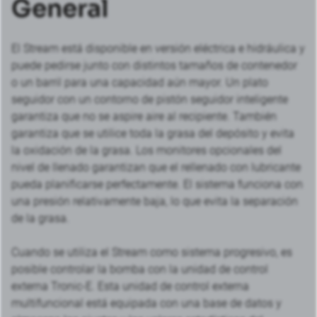
General
El Stream está disponible en versión eléctrica e hidráulica y
puede pedirse junto con distintos tamaños de contenedor
o un barril para una capacidad aún mayor. Un plato
seguidor con un contorno de pistón seguidor inteligente
garantiza que no se aspire aire al recipiente. También
garantiza que se utilice toda la grasa del depósito y evita
la oxidación de la grasa. Los monitores opcionales del
nivel de llenado garantizan que el rellenado con lubricante
pueda planificarse perfectamente. El sistema funciona con
una presión relativamente baja, lo que evita la separación
de la grasa.
Cuando se utiliza el Stream como sistema progresivo, es
posible controlar la bomba con la unidad de control
externa Tronic-E. Esta unidad de control externa
multifuncional está equipada con una base de datos y