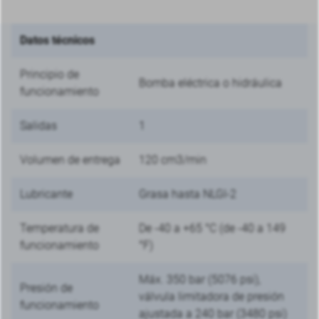
Datos técnicos
Principio de
Bomba eléctrica o hidráulica
funcionamiento
Salidas
1
Volumen de entrega
120 cm3/min
Lubricante
Grasa hasta NLGI-2
Temperatura de
De -40 a +65 °C (de -40 a 149
funcionamiento
°F)
Máx. 350 bar (5076 psi),
Presión de
válvula limitadora de presión
funcionamiento
ajustada a 240 bar (3480 psi)