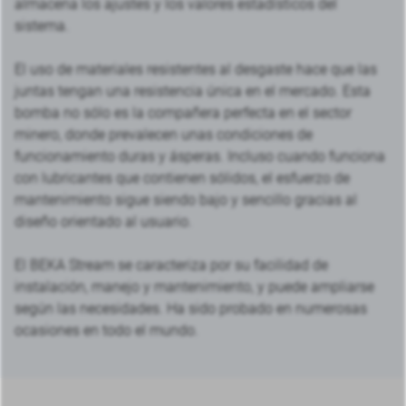
almacena los ajustes y los valores estadísticos del
sistema.
El uso de materiales resistentes al desgaste hace que las
juntas tengan una resistencia única en el mercado. Esta
bomba no sólo es la compañera perfecta en el sector
minero, donde prevalecen unas condiciones de
funcionamiento duras y ásperas. Incluso cuando funciona
con lubricantes que contienen sólidos, el esfuerzo de
mantenimiento sigue siendo bajo y sencillo gracias al
diseño orientado al usuario.
El BEKA Stream se caracteriza por su facilidad de
instalación, manejo y mantenimiento, y puede ampliarse
según las necesidades. Ha sido probado en numerosas
ocasiones en todo el mundo.