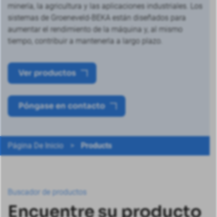
minería, la agricultura y las aplicaciones industriales. Los
sistemas de Groeneveld-BEKA están diseñados para
aumentar el rendimiento de la máquina y, al mismo
tiempo, contribuir a mantenerla a largo plazo.
Ver productos
Póngase en contacto
Página De Inicio
>
Products
Buscador de productos
Encuentre su producto