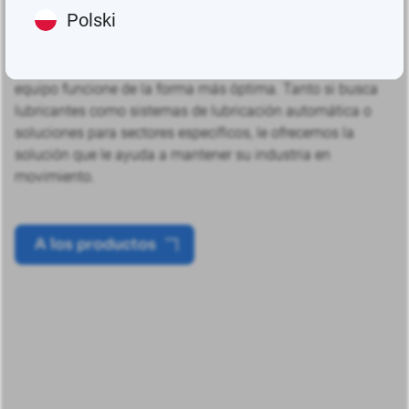
Polski
La lubricación es vital para componentes de maquinaria
como cojinetes, pasadores, casquillos, engranajes o
cadenas. Todos ellos necesitan lubricación para que su
equipo funcione de la forma más óptima. Tanto si busca
lubricantes como sistemas de lubricación automática o
soluciones para sectores específicos, le ofrecemos la
solución que le ayuda a mantener su industria en
movimiento.
A los productos