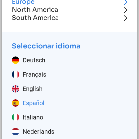
Europe
North America
South America
A los productos
Seleccionar idioma
Deutsch
Français
English
Español
Italiano
Sistemas de lubricación
Nederlands
automática