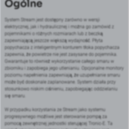
Ogólne
System Stream jest dostępny zarówno w wersji
elektrycznej, jak i hydraulicznej i można go zamówić z
pojemnikami o różnych rozmiarach lub z beczką
zapewniającą jeszcze większą wydajność. Płyta
popychacza z inteligentnym konturem tłoka popychacza
zapewnia, że powietrze nie jest zasysane do pojemnika.
Gwarantuje to również wykorzystanie całego smaru w
zbiorniku i zapobiega jego utlenianiu. Opcjonalne monitory
poziomu napełnienia zapewniają, że uzupełnianie smaru
może być doskonale zaplanowane. System działa przy
stosunkowo niskim ciśnieniu, zapobiegając oddzielaniu
się smaru.
W przypadku korzystania ze Stream jako systemu
progresywnego możliwe jest sterowanie pompą za
pomocą zewnętrznej jednostki sterującej Tronic-E. Ta