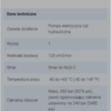
Dane techniczne
Pompa elektryczna lub
Zasada działania
hydrauliczna
Wyloty
1
Wielkość dostawy
120 cm3/min
Smar
Smar do NLGI-2
Temperatura pracy
-40 do +65 °C (-40 do 149 °F)
Maks. 350 bar (5076 psi),
zawór ograniczający ciśnienie
Ciśnienie robocze
ustawiony na 240 bar (3480
psi)