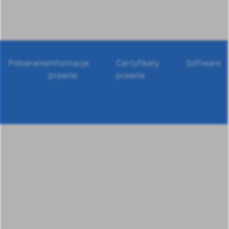
Pobieranie
Informacje
Certyfikaty
Software
prawne
prawne