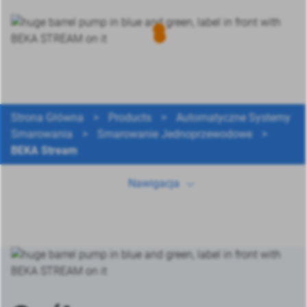
Strona Główna
>
Products
>
Automatyczne Systemy
Smarowania
>
Smarowanie Jednoprzewodowe
>
Ogólne
BEKA Stream
Dane techniczne
Nawigacja
Pliki do pobrania
Inne produkty