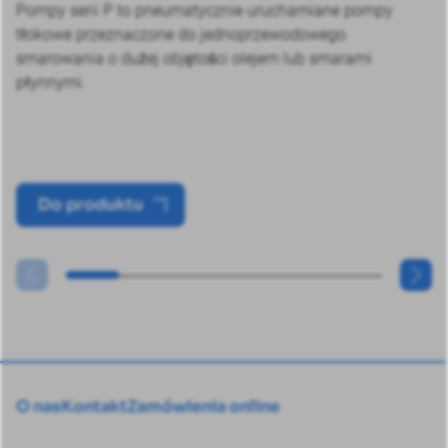
Pompy serii P to pneumatycznie uruchamiane pompy
tłokowe przeznaczone do jednoprzewodowego
smarowania o dużej objętości olejem lub smarami
płynnymi.
Do produktu
O nas
Kontakt
Zamówienia online