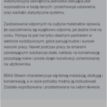
wielofunkcyjna zewnętrzna jednostka sterująca jest
wyposażona w bazę danych i przechowuje ustawienia
oraz wartości statystyczne systemu.
Zastosowanie odpornych na zużycie materiałów sprawia,
że uszczelnienia są wyjątkowo odporne, jak żadne inne na
rynku. Pompa ta jest nie tylko idealnym partnerem w
sektorze wydobywczym, gdzie panują trudne i surowe
warunki pracy. Nawet podczas pracy ze smarami
zawierającymi substancje stałe, nakłady na konserwację
pozostają niskie i proste dzięki konstrukcji zorientowanej
na użytkownika.
BEKA Stream charakteryzuje się łatwą instalacją, obsługą i
konserwacją, a w razie potrzeby można ją rozbudować.
Została wypróbowana i przetestowana na całym świecie.