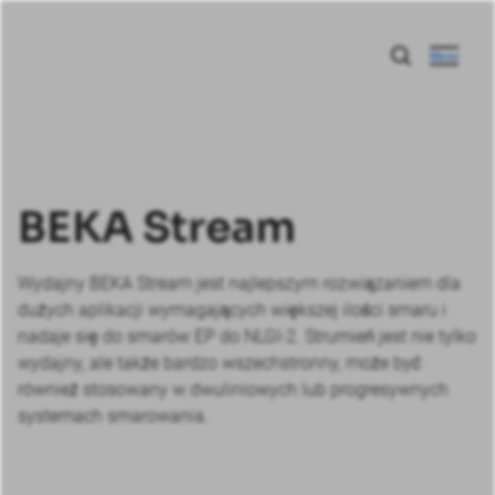
Menu
BEKA Stream
Wydajny BEKA Stream jest najlepszym rozwiązaniem dla
dużych aplikacji wymagających większej ilości smaru i
nadaje się do smarów EP do NLGI-2. Strumień jest nie tylko
wydajny, ale także bardzo wszechstronny, może być
również stosowany w dwuliniowych lub progresywnych
systemach smarowania.