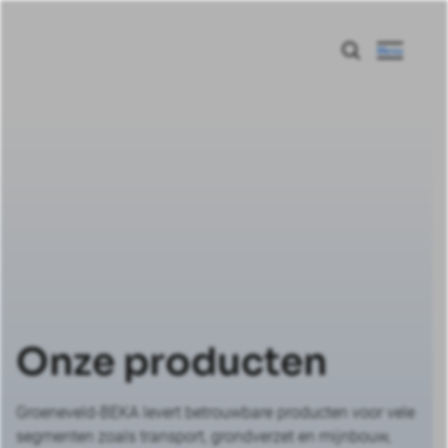
Menu
Onze producten
Groeneveld-BEKA levert betrouwbare producten voor vele
segmenten zoals transport, grondverzet en mijnbouw,