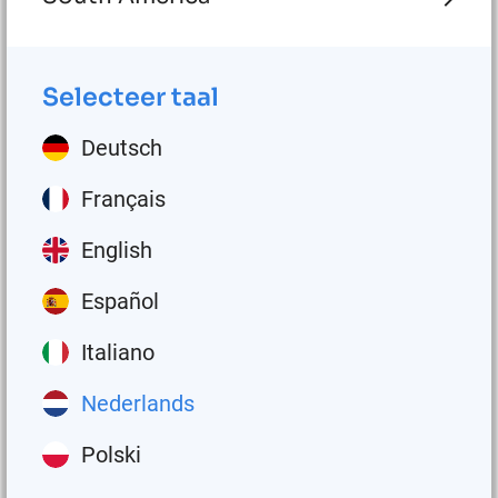
Naar de producten
Selecteer taal
Deutsch
Français
English
Español
Italiano
Automatische smeersystemen
Nederlands
Smering is van vitaal belang voor machineonderdelen
zoals lagers, pennen, bussen, tandwielen of kettingen. Ze
Polski
hebben allemaal smering nodig om uw apparatuur
optimaal te laten presteren. Of u nu op zoek bent naar