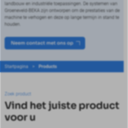
landbouw en industriële toepassingen. De systemen van
Groeneveld-BEKA zijn ontworpen om de prestaties van de
machine te verhogen en deze op lange termijn in stand te
houden.
Neem contact met ons op
Startpagina
>
Products
Zoek product
Vind het juiste product
voor u