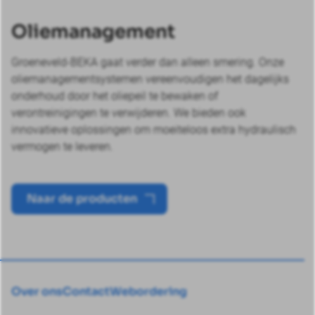
Oliemanagement
Groeneveld-BEKA gaat verder dan alleen smering. Onze
oliemanagementsystemen vereenvoudigen het dagelijks
onderhoud door het oliepeil te bewaken of
verontreinigingen te verwijderen. We bieden ook
innovatieve oplossingen om moeiteloos extra hydraulisch
vermogen te leveren.
Naar de producten
Over ons
Contact
Webordering