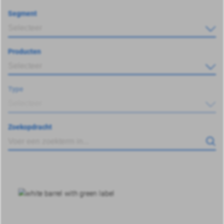
Segment
Selecteer
Producten
Selecteer
Type
Selecteer
Zoekopdracht