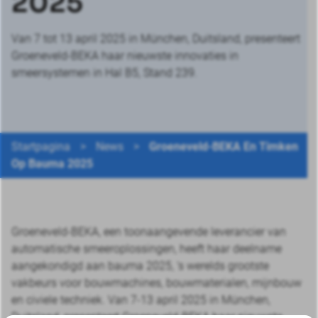
2025
Van 7 tot 13 april 2025 in München, Duitsland, presenteert
Groeneveld-BEKA haar nieuwste innovaties in
smeersystemen in Hal B5, Stand 239.
Startpagina
>
News
>
Groeneveld-BEKA En Timken
Op Bauma 2025
Groeneveld-BEKA, een toonaangevende leverancier van
automatische smeeroplossingen, heeft haar deelname
aangekondigd aan bauma 2025, ‘s werelds grootste
vakbeurs voor bouwmachines, bouwmaterialen, mijnbouw
en civiele techniek. Van 7-13 april 2025 in München,
Duitsland, presenteert Groeneveld-BEKA haar nieuwste