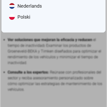
Descubra el futuro de la lubricación
Nederlands
En el stand, los visitantes podrán :
Polski
Descubrir tecnologías de vanguardia:
Explorar los
últimos avances en soluciones de lubricación.
Ver soluciones que mejoran la eficacia y reducen
el
tiempo de inactividad
:
Examinar los productos de
Groeneveld-BEKA y Timken diseñados para optimizar el
rendimiento de los vehículos y minimizar el tiempo de
inactividad.
Consulte a los expertos:
Reúnase con profesionales del
sector y reciba asesoramiento personalizado sobre
cómo optimizar las estrategias de mantenimiento de los
vehículos.