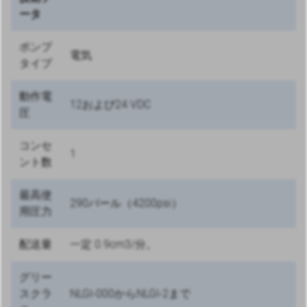
ータ
ポンプ
電気
タイプ
動作電
12および24 VDC
圧
コンセ
1
ント数
最高使
290バール（4200psi）
用圧力
配送量
一定 0.9cm3/分。
グリー
スクラ
NLGI-000からNLGI-2まで