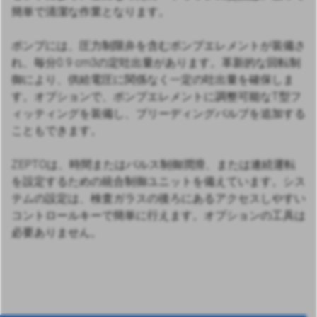
簡単で清潔な作業となります。
ポンプには、圧力制限弁を含むポンプエレメントが装備さ
れ、毎分0.9 cm3の定吐出量があります。革新的な回転制
御により、供給電圧に関係なく一定の吐出量を確保しま
す。オプションで、ポンプエレメントに調整可能なT型フ
ィッティングを装備し、ブリーディングバルブを追加する
こともできます。
ZEPTOは、時間またはパルス制御潤滑、または連続運転
を設定するための統合制御ユニットを備えています。シス
テムの設定は、検査ガラスの後ろにあるアクセスしやすい
コントロールキーで簡単に行えます。オプションの工具は
必要ありません。