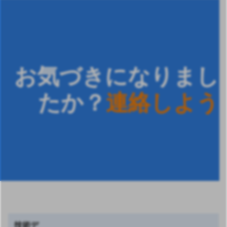
お気づきになりまし
たか？
連
絡
し
よ
う
技術デ