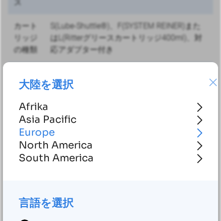
ス
カート
S(Lube-Shuttle®)、F(SYSTEM REINER)また
リッジ
はL(Ritterグリースカートリッジ400ml)、対
の種類
応アダプター付き
動作温
潤滑剤により-25～+70 °C (-13～158 °F)
大陸を選択
度
Afrika
ハウジ
Asia Pacific
ング素
高強度プラスチック
Europe
材
North America
保護等
South America
IP6K9K
級
動作モ
時間制御、圧力監視付き時間制御、パルス
言語を選択
ード
制御、連続運転