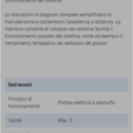
funzionamento del sistema.
Le indicazioni di diagnosi complete semplificano la
manutenzione e consentono l’assistenza a distanza. La
memoria consente di valutare con estrema facilità il
funzionamento passato del sistema, come ad esempio il
riempimento tempestivo del serbatoio del grasso.
Dati tecnici
Principio di
Pompa elettrica a stantuffo
funzionamento
Uscite
Max. 3