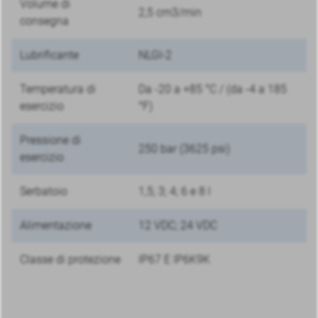
Volume di
2,5 cm3/min
consegna
Lubrificante
NLGI-2
Temperatura di
Da -20 a +85 °C / (da -4 a 185
esercizio
°F)
Pressione di
250 bar (3625 psi)
esercizio
Serbatoio
1,5; 3; 4; 6 e 8 l
Alimentazione
12 VDC; 24 VDC
Classe di protezione
IP67 E IP6K9K