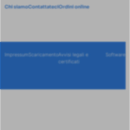
Chi siamo
Contattateci
Ordini online
Impressum
Scaricamento
Avvisi legali e
Software
certificati