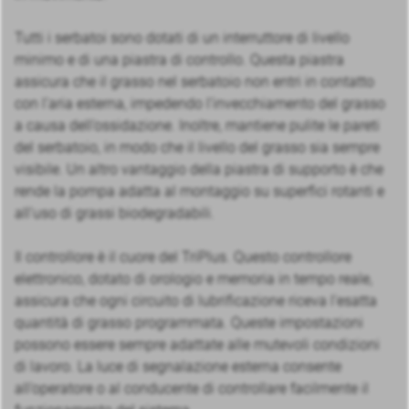
Tutti i serbatoi sono dotati di un interruttore di livello
minimo e di una piastra di controllo. Questa piastra
assicura che il grasso nel serbatoio non entri in contatto
con l’aria esterna, impedendo l’invecchiamento del grasso
a causa dell’ossidazione. Inoltre, mantiene pulite le pareti
del serbatoio, in modo che il livello del grasso sia sempre
visibile. Un altro vantaggio della piastra di supporto è che
rende la pompa adatta al montaggio su superfici rotanti e
all’uso di grassi biodegradabili.
Il controllore è il cuore del TriPlus. Questo controllore
elettronico, dotato di orologio e memoria in tempo reale,
assicura che ogni circuito di lubrificazione riceva l’esatta
quantità di grasso programmata. Queste impostazioni
possono essere sempre adattate alle mutevoli condizioni
di lavoro. La luce di segnalazione esterna consente
all’operatore o al conducente di controllare facilmente il