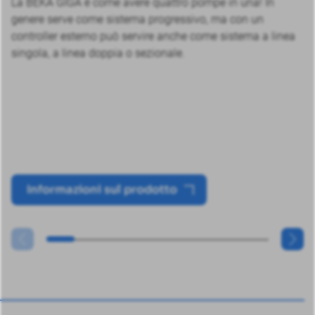
La BEKA GIGA è come avere quattro pompe in una! In
genere serve come sistema progressivo, ma con un
controller esterno può servire anche come sistema a linea
singola, a linea doppia o sezionale.
Informazioni sul prodotto