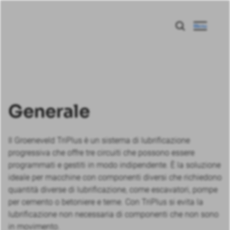
Menu
Generale
Il Groeneveld TriPlus è un sistema di lubrificazione
progressiva che offre tre circuiti che possono essere
programmati e gestiti in modo indipendente. È la soluzione
ideale per macchine con componenti diversi che richiedono
quantità diverse di lubrificazione, come escavatori, pompe
per cemento o betoniere e terne. Con TriPlus si evita la
lubrificazione non necessaria di componenti che non sono
in movimento.