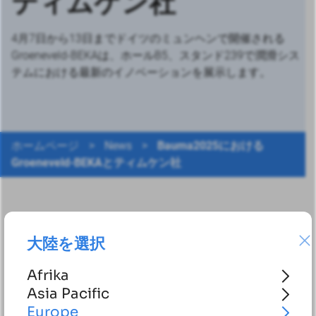
ティムケン社
4月7日から13日までドイツのミュンヘンで開催される
Groeneveld-BEKAは、ホールB5、スタンド239で潤滑シス
テムにおける最新のイノベーションを展示します。
ホームページ
>
News
>
Bauma2025における
Groeneveld-BEKAとティムケン社
自動潤滑ソリューションのリーディングプロバイダーであ
大陸を選択
るGroeneveld-BEKA社は、建設・建築資材・鉱山・建設機
械の世界的な見本市であるbauma 2025への出展を発表し
Afrika
た。4月7日から13日までドイツ・ミュンヘンで開催され
Asia Pacific
るこの見本市で、Groeneveld-BEKAは
ホールB5、スタンド
Europe
239にて
、潤滑システムにおける最新のイノベーションを