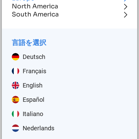
North America
展示する。
South America
Groeneveld-BEKAは、車両稼働時間の向上、運転コストの
削減、環境持続可能性の強化に重点を置き、世界中のお客
様に包括的な製品とサービスを提供しています。
言語を選択
アップタイム最大化への共同アプローチ
Deutsch
今年、Groeneveld-BEKAは、エンジニアリングベアリング
Français
とパワートランスミッション製品の世界的リーダーである
ティムケン社の仲間と共に出展します。この協力的なアプ
English
ローチは、来場者に幅広いメンテナンスと運用上の課題に
対応する統合ソリューションを探求するユニークな機会を
Español
提供します。
Italiano
潤滑の未来を体験してください
Nederlands
ブースでは、以下のことが可能です：