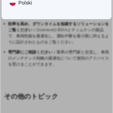
Polski
最先端技術の発見
潤滑ソリューションの最新の進歩を探
る。
効率を高め、ダウンタイムを短縮するソリューションを
ご覧ください：
Groeneveld-BEKAとティムケンの製品
で、車両性能を最適化し、運転中断を最小限に抑えるよ
うに設計されたものをご覧ください。
専門家にご相談ください：
業界の専門家と交流し、車両
のメンテナンス戦略の最適化について個別のアドバイス
を受けることができます。
その他のトピック