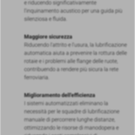
e riducendo significativamente
l'inquinamento acustico per una guida più
silenziosa e fluida.
Maggiore sicurezza
Riducendo l'attrito e l'usura, la lubrificazione
automatica aiuta a prevenire la rottura delle
rotaie e i problemi alle flange delle ruote,
contribuendo a rendere più sicura la rete
ferroviaria.
Miglioramento dell'efficienza
I sistemi automatizzati eliminano la
necessità per le squadre di lubrificazione
manuale di percorrere lunghe distanze,
ottimizzando le risorse di manodopera e