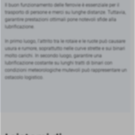
Il buon funzionamento delle ferrovie è essenziale per il
trasporto di persone e merci su lunghe distanze. Tuttavia,
garantire prestazioni ottimali pone notevoli sfide alla
lubrificazione.
In primo luogo, l’attrito tra le rotaie e le ruote può causare
usura e rumore, soprattutto nelle curve strette e sui binari
molto carichi. In secondo luogo, garantire una
lubrificazione costante su lunghi tratti di binari con
condizioni meteorologiche mutevoli può rappresentare un
ostacolo logistico.