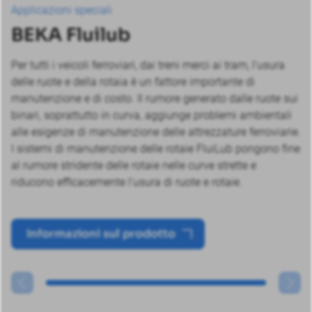
Applicazioni speciali
BEKA Fluilub
Per tutti i veicoli ferroviari, dai treni merci ai tram, l'usura
delle ruote e della rotaia è un fattore importante di
manutenzione e di costo. Il rumore generato dalle ruote sui
binari, soprattutto in curva, aggiunge problemi ambientali
alle esigenze di manutenzione delle attrezzature ferroviarie.
I sistemi di manutenzione delle rotaie FluiLub pongono fine
al rumore stridente delle rotaie nelle curve strette e
riducono efficacemente l'usura di ruote e rotaie.
Informazioni sul prodotto