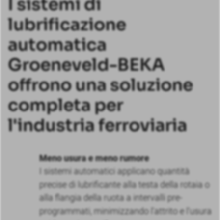
I sistemi di
lubrificazione
automatica
Groeneveld-BEKA
offrono una soluzione
completa per
l'industria ferroviaria
Meno usura e meno rumore
I sistemi automatici applicano quantità
precise di lubrificante alla testa della rotaia o
alla flangia della ruota a intervalli pre-
programmati, minimizzando l'attrito e l'usura