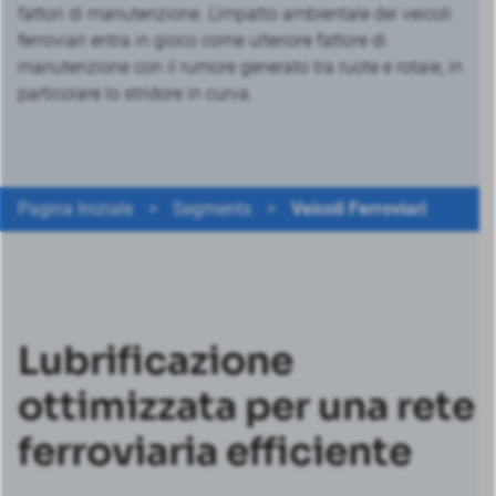
fattori di manutenzione. L'impatto ambientale dei veicoli
ferroviari entra in gioco come ulteriore fattore di
manutenzione con il rumore generato tra ruote e rotaie, in
particolare lo stridore in curva.
Pagina Iniziale
>
Segments
>
Veicoli Ferroviari
Lubrificazione
ottimizzata per una rete
ferroviaria efficiente