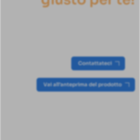
I sistemi di lubrificazione automatica
Groeneveld-BEKA offrono una soluzione
ad alte prestazioni per i veicoli ferroviari
Contattateci
Vai all'anteprima del prodotto