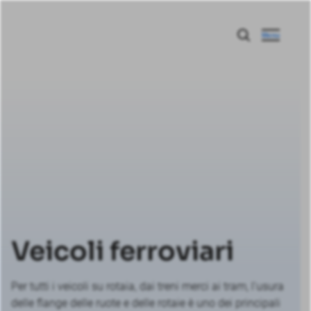
Menu
Veicoli ferroviari
Per tutti i veicoli su rotaia, dai treni merci ai tram, l'usura
delle flange delle ruote e delle rotaie è uno dei principali