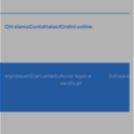
Chi siamo
Contattateci
Ordini online
Impressum
Scaricamento
Avvisi legali e
Software
certificati