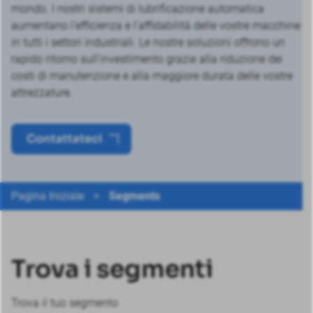
mondo. I nostri sistemi di lubrificazione automatica
aumentano l'efficienza e l'affidabilità delle vostre macchine
in tutti i settori industriali. Le nostre soluzioni offrono un
rapido ritorno sull'investimento grazie alla riduzione dei
costi di manutenzione e alla maggiore durata delle vostre
attrezzature.
Contattateci
Pagina Iniziale
>
Segments
Trova i segmenti
Trova il tuo segmento