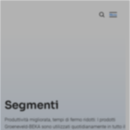
Menu
Segmenti
Produttività migliorata, tempi di fermo ridotti: I prodotti
Groeneveld-BEKA sono utilizzati quotidianamente in tutto il