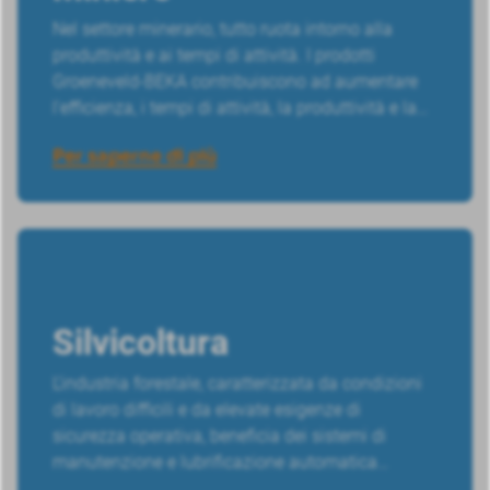
Nel settore minerario, tutto ruota intorno alla
produttività e ai tempi di attività. I prodotti
Groeneveld-BEKA contribuiscono ad aumentare
l'efficienza, i tempi di attività, la produttività e la
sicurezza.
Per saperne di più
Silvicoltura
L'industria forestale, caratterizzata da condizioni
di lavoro difficili e da elevate esigenze di
sicurezza operativa, beneficia dei sistemi di
manutenzione e lubrificazione automatica
Groeneveld-BEKA, sviluppati appositamente per