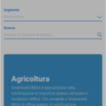
Segmento
Selezionare
Ricerca
Agricoltura
Groeneveld-BEKA è specializzata nella
lubrificazione di macchine spesso utilizzate in
condizioni difficili. Ciò consente a Groeneveld-
BEKA di offrire sistemi di lubrificazione