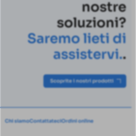
nostre
soluzioni?
S
a
r
e
m
o
l
i
e
t
i
d
i
a
s
s
i
s
t
e
r
v
i
.
.
Scoprite i nostri prodotti
Chi siamo
Contattateci
Ordini online