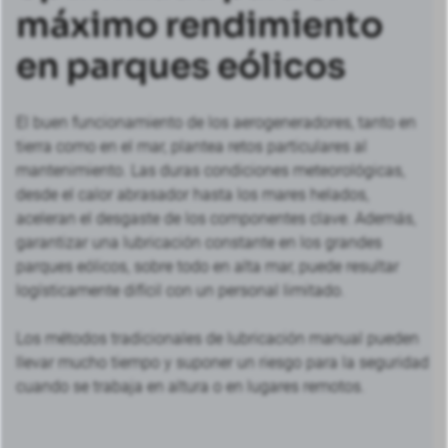
máximo rendimiento
en parques eólicos
El buen funcionamiento de los aerogeneradores, tanto en
tierra como en el mar, plantea retos particulares al
mantenimiento. Las duras condiciones meteorológicas,
desde el calor abrasador hasta los mares helados,
aceleran el desgaste de los componentes clave. Además,
garantizar una lubricación constante en los grandes
parques eólicos, sobre todo en alta mar, puede resultar
logísticamente difícil con un personal limitado.
Los métodos tradicionales de lubricación manual pueden
llevar mucho tiempo y suponer un riesgo para la seguridad
cuando se trabaja en altura o en lugares remotos.