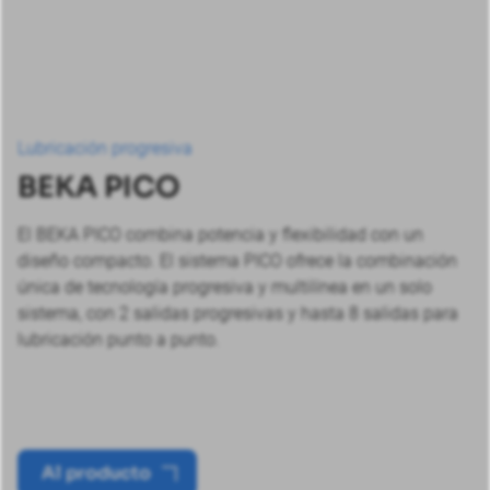
Lubricación progresiva
BEKA PICO
El BEKA PICO combina potencia y flexibilidad con un
diseño compacto. El sistema PICO ofrece la combinación
única de tecnología progresiva y multilínea en un solo
sistema, con 2 salidas progresivas y hasta 8 salidas para
lubricación punto a punto.
Al producto