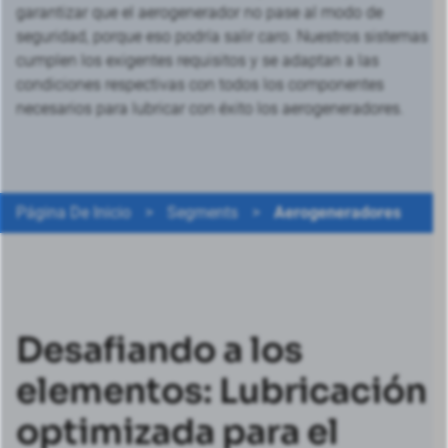
garantizar que el aerogenerador no pase al modo de
seguridad, porque eso podría salir caro. Nuestros sistemas
cumplen los exigentes requisitos y se adaptan a las
condiciones respectivas con todos los componentes
necesarios para lubricar con éxito los aerogeneradores.
Página De Inicio
>
Segments
>
Aerogeneradores
Desafiando a los
elementos: Lubricación
optimizada para el