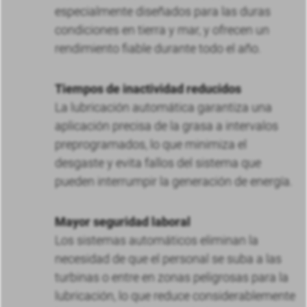
especialmente diseñados para las duras
condiciones en tierra y mar, y ofrecen un
rendimiento fiable durante todo el año.
Tiempos de inactividad reducidos
La lubricación automática garantiza una
aplicación precisa de la grasa a intervalos
preprogramados, lo que minimiza el
desgaste y evita fallos del sistema que
pueden interrumpir la generación de energía.
Mayor seguridad laboral
Los sistemas automáticos eliminan la
necesidad de que el personal se suba a las
turbinas o entre en zonas peligrosas para la
lubricación, lo que reduce considerablemente