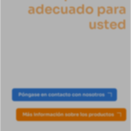
a
d
e
c
u
a
d
o
p
a
r
a
u
s
t
e
d
Los sistemas de lubricación automática
de Groeneveld-BEKA ofrecen una
solución de alto rendimiento para
aerogeneradores
Póngase en contacto con nosotros
Más información sobre los productos