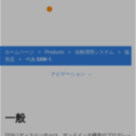
ホームページ
>
Products
>
自動潤滑システム
>
販
一般
売店
>
ベカ SXW-1
ナビゲーション
技術データ
ダウンロード
その他の製品
一般
SXW-1ディスペンサーは、サンドイッチ構造のプログレッ