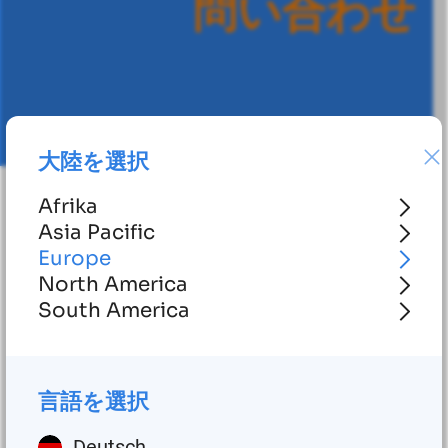
問
い
合
わ
せ
大陸を選択
Afrika
Asia Pacific
技術データ
Europe
North America
0.10～0.9cm3/スト
South America
実測値
ローク/出力
動作圧力
最大150バール
言語を選択
革命
最大180rpm
Deutsch