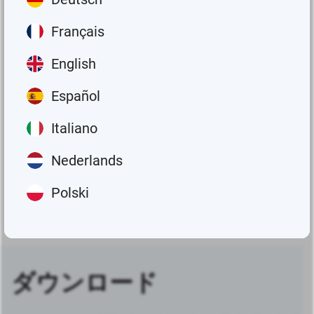
20～80°C（-4～
温度範囲
Français
176°F）まで
English
オイル、液体グリ
潤滑油
ース、NLGI-2まで
Español
のグリース
Italiano
スチール、亜鉛-ニ
ッケルコーティン
素材
Nederlands
グ。アルミニウム
製ベースプレート
Polski
ダウンロード