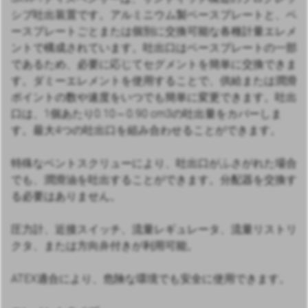
シブ吐出装置です。アルミニウム製ベースプレートと、ベ
ースプレートごとまたは個別に交換可能な各種計量エレメ
ントで構成されています。吐出口はベースプレートの一部
であるため、必要に応じてセグメントを簡単に交換できま
す。ダミーエレメントを使用することで、供給または潤滑
ポイントの数や速度をいつでも簡単に変更できます。吐出
口は、1個あたり0.10～0.90 cm3の吐出量をカバーしま
す。最大4つの吐出口を組み合わせることができます。
特殊なベントスクリューにより、吐出口がふさがれた場合
でも、潤滑油を吐出することができます。分配器を交換す
る必要はありません。
圧力計、近接スイッチ、流量レギュレータ、流量リストリ
クタ、または方向弁付きが利用可能。
ATEX適合により、危険な環境でも安全に使用できます。