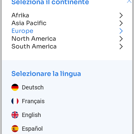
Seleziona il continente
Trova il prodotto giusto
per te
Afrika
Asia Pacific
Europe
Segmento
North America
Selezionare
South America
Prodotti
Sistemi di lubrificazione automatica
Selezionare la lingua
Arte
Deutsch
Circolazione dell'olio
Français
Ricerca
English
Azzeramento del filtro
Español