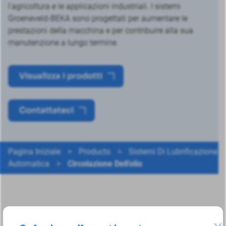
l'agricoltura e le applicazioni industriali. I sistemi
Groeneveld-BEKA sono progettati per aumentare le
prestazioni della macchina e per contribuire alla sua
manutenzione a lungo termine.
Visualizza i prodotti
Contattateci
Pagina Iniziale
>
Products
>
Sistemi Di Lubrificazione
Automatica
>
Circolazione Dell'olio
Trova il prodotto