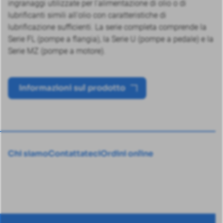
ingranaggi utilizzate per l'alimentazione di olio o di
lubrificanti simili all'olio con caratteristiche di
lubrificazione sufficienti. La serie completa comprende la
Serie FL (pompe a flangia), la Serie U (pompe a pedale) e la
Serie MZ (pompe a motore).
Informazioni sul prodotto
Chi siamo
Contattateci
Ordini online