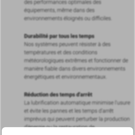
des performances optimales des
équipements, même dans des
environnements éloignés ou difficiles.
Durabilité par tous les temps
Nos systèmes peuvent résister à des
températures et des conditions
météorologiques extrêmes et fonctionner de
manière fiable dans divers environnements
énergétiques et environnementaux.
Réduction des temps d'arrêt
La lubrification automatique minimise l'usure
et évite les pannes et les temps d'arrêt
imprévus qui peuvent perturber la production
d'énergie ou la restauration de