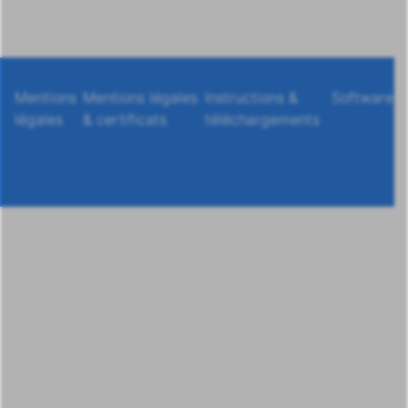
Mentions
Mentions légales
Instructions &
Software
légales
& certificats
téléchargements