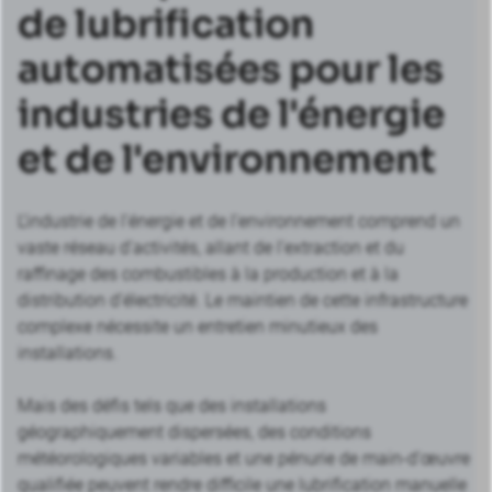
de lubrification
automatisées pour les
industries de l'énergie
et de l'environnement
L’industrie de l’énergie et de l’environnement comprend un
vaste réseau d’activités, allant de l’extraction et du
raffinage des combustibles à la production et à la
distribution d’électricité. Le maintien de cette infrastructure
complexe nécessite un entretien minutieux des
installations.
Mais des défis tels que des installations
géographiquement dispersées, des conditions
météorologiques variables et une pénurie de main-d’œuvre
qualifiée peuvent rendre difficile une lubrification manuelle