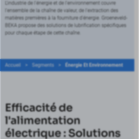
L'industrie de l'énergie et de l'environnement couvre
l'ensemble de la chaîne de valeur, de l'extraction des
matières premières à la fourniture d'énergie. Groeneveld-
BEKA propose des solutions de lubrification spécifiques
pour chaque étape de cette chaîne.
Accueil
>
Segments
>
Énergie Et Environnement
Efficacité de
l'alimentation
électrique : Solutions