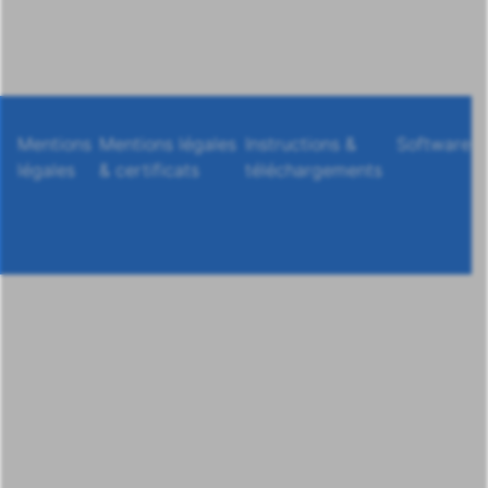
Mentions
Mentions légales
Instructions &
Software
légales
& certificats
téléchargements