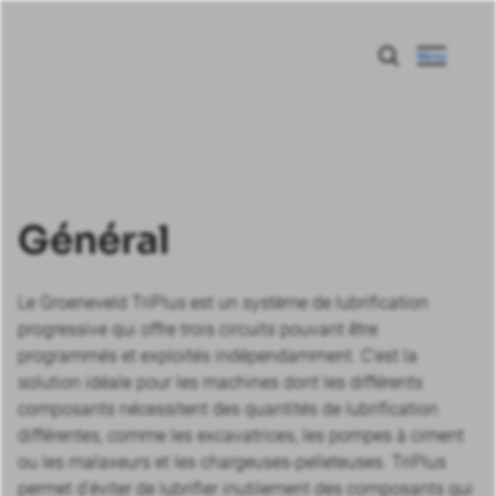
Menu
Général
Le Groeneveld TriPlus est un système de lubrification
progressive qui offre trois circuits pouvant être
programmés et exploités indépendamment. C’est la
solution idéale pour les machines dont les différents
composants nécessitent des quantités de lubrification
différentes, comme les excavatrices, les pompes à ciment
ou les malaxeurs et les chargeuses-pelleteuses. TriPlus
permet d’éviter de lubrifier inutilement des composants qui