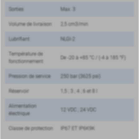
Sorties
Max. 3
Volume de livraison
2,5 cm3/min
Lubrifiant
NLGI-2
Température de
De -20 à +85 °C / (-4 à 185 °F)
fonctionnement
Pression de service
250 bar (3625 psi)
Réservoir
1,5 ; 3 ; 4 ; 6 et 8 l
Alimentation
12 VDC ; 24 VDC
électrique
Classe de protection
IP67 ET IP6K9K