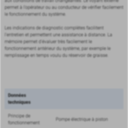
aux conditions de travail changeantes. Le voyant externe
permet à l’opérateur ou au conducteur de vérifier facilement
le fonctionnement du système.
Les indications de diagnostic complètes facilitent
l’entretien et permettent une assistance à distance. La
mémoire permet d’évaluer très facilement le
fonctionnement antérieur du système, par exemple le
remplissage en temps voulu du réservoir de graisse.
Données
techniques
Principe de
Pompe électrique à piston
fonctionnement