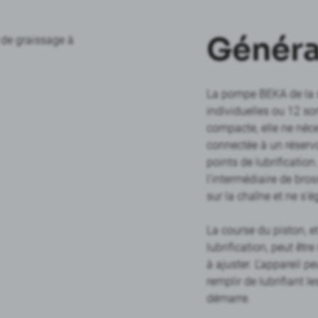
Généra
La pompe BEKA de la s
individuelles ou 12 so
compacte, elle ne néc
connectée à un réservoi
points de lubrification
l’intermédiaire de bross
sur la chaîne et ne s’é
La course du piston, et
lubrification, peut être
à ajuster. L’appareil 
remplir de lubrifiant 
démarre.