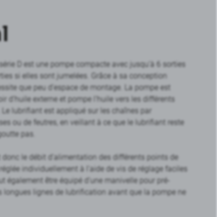
l
érie D est une pompe compacte avec jusqu’à 6 sorties
rties si elles sont jumelées. Grâce à sa conception
essite que peu d’espace de montage. La pompe est
r d’huile externe et pompe l’huile vers les différents
. Le lubrifiant est appliqué sur les chaînes par
es ou de feutres, en veillant à ce que le lubrifiant reste
goutte pas.
 donc le débit d’alimentation des différents points de
 réglée individuellement à l’aide de vis de réglage faciles
peut également être équipé d’une manivelle pour pré-
les longues lignes de lubrification avant que la pompe ne