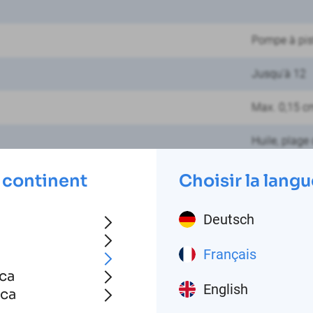
Pompe à pis
Jusqu'à 12
Max. 0,15 c
Huile, plage
0 à +40 °C (
 continent
Choisir la langu
max. 50 bar 
Deutsch
200/240 VA
Français
ca
IP 55
English
ica