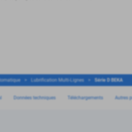
utomatique
>
Lubrification Multi-Lignes
>
Série D BEKA
l
Données techniques
Téléchargements
Autres p