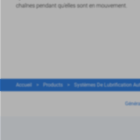
chaînes pendant qu'elles sont en mouvement.
Accueil
>
Products
>
Systèmes De Lubrification A
Généra