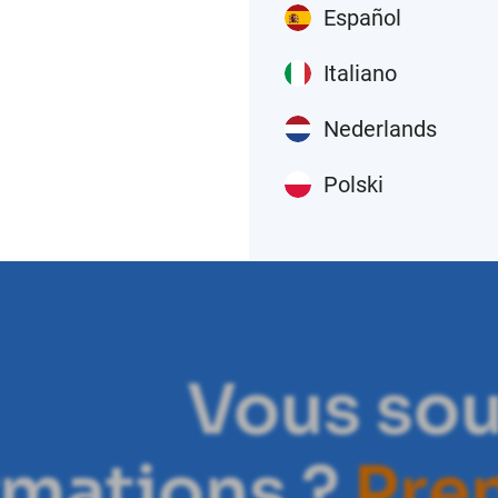
Español
Italiano
Nederlands
Polski
Vous sou
rmations ?
P
r
e