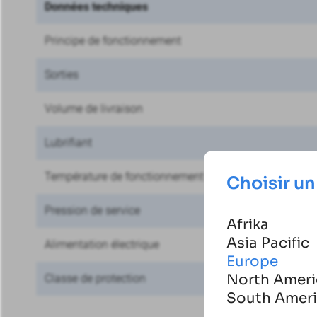
Données techniques
Principe de fonctionnement
Sorties
Volume de livraison
Lubrifiant
Température de fonctionnement
Choisir un
Pression de service
Afrika
Asia Pacific
Alimentation électrique
Europe
North Ameri
Classe de protection
South Amer