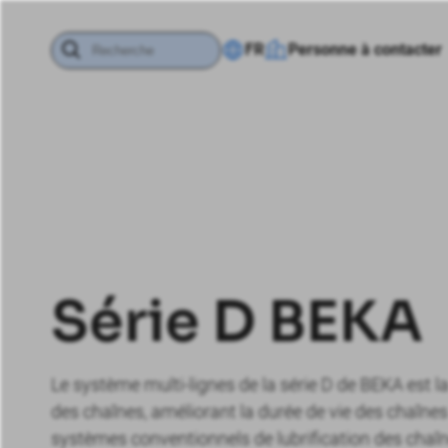
FR
Personne à contacter
Série D BEKA
Le système multi-lignes de la série D de BEKA est la 
des chaînes, améliorant la durée de vie des chaîne
systèmes conventionnels de lubrification des chaîne