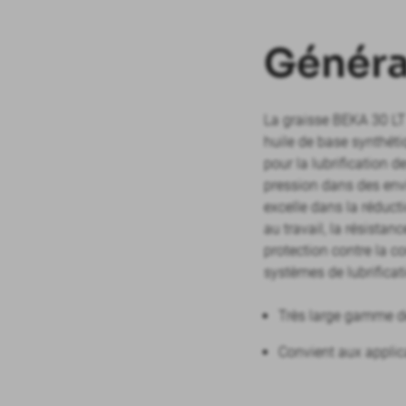
Généra
La graisse BEKA 30 LT
huile de base synthéti
pour la lubrification d
pression dans des env
excelle dans la réducti
au travail, la résistan
protection contre la c
systèmes de lubrificat
Très large gamme de
Convient aux applic