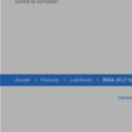
contre la corrosion.
Accueil
>
Products
>
Lubrifiants
>
BEKA 30 LT G
Généra