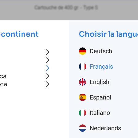
Cartouche de 400 gr. - Type S
 continent
Choisir la langu
Deutsch
Français
ca
English
ica
Español
Italiano
Nederlands