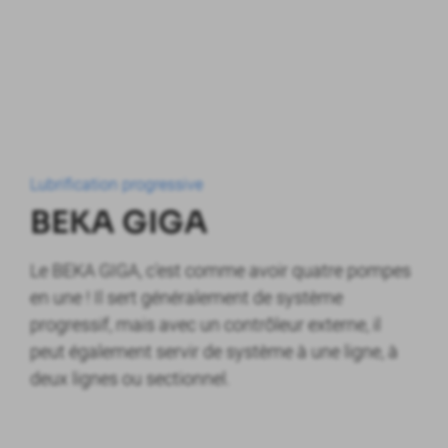
Lubrification progressive
BEKA GIGA
Le BEKA GIGA, c'est comme avoir quatre pompes
en une ! Il sert généralement de système
progressif, mais avec un contrôleur externe, il
peut également servir de système à une ligne, à
deux lignes ou sectionnel.