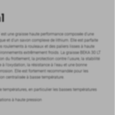
l
 est une graisse haute performance composée d’une
que et d’un savon complexe de lithium. Elle est parfaite
es roulements à rouleaux et des paliers lisses à haute
ironnements extrêmement froids. La graisse BEKA 30 LT
on du frottement, la protection contre l’usure, la stabilité
ce à l’oxydation, la résistance à l’eau et une bonne
orrosion. Elle est fortement recommandée pour les
ion centralisée à basse température.
 températures, en particulier les basses températures
ations à haute pression