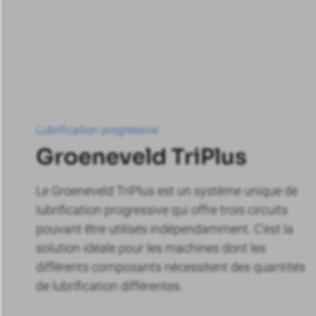
Lubrification progressive
Groeneveld TriPlus
Le Groeneveld TriPlus est un système unique de
lubrification progressive qui offre trois circuits
pouvant être utilisés indépendamment. C'est la
solution idéale pour les machines dont les
différents composants nécessitent des quantités
de lubrification différentes.