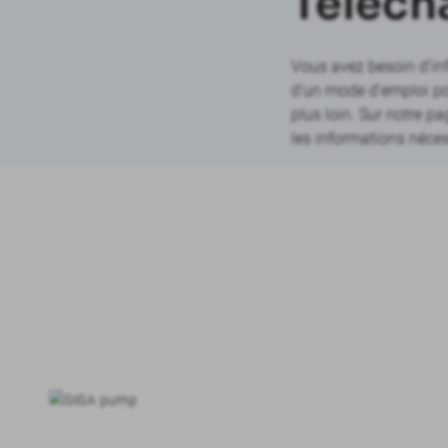
Téléch
Vous avez besoin d’inf
d’un mode d’emploi po
plus loin. Sur notre 
les informations néces