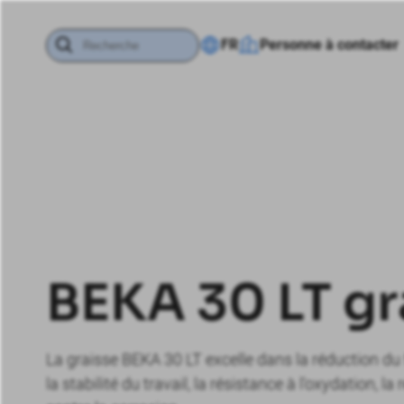
FR
Personne à contacter
BEKA 30 LT gr
La graisse BEKA 30 LT excelle dans la réduction du f
la stabilité du travail, la résistance à l'oxydation, l