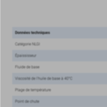
Données techniques
Catégorie NLGI
Épaississeur
Fluide de base
Viscosité de l'huile de base à 40°C
Plage de température
Point de chute