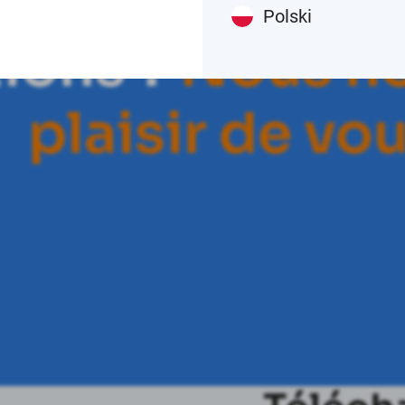
ouhaitez en sa
Polski
tions ?
N
o
u
s
n
p
l
a
i
s
i
r
d
e
v
o