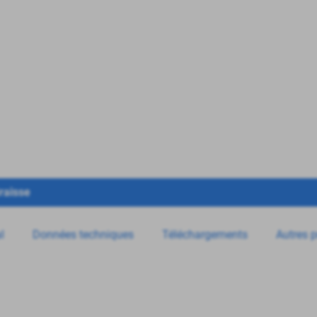
raisse
l
Données techniques
Téléchargements
Autres p