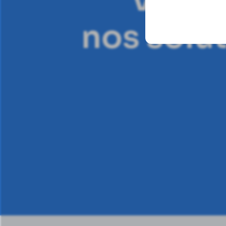
Vous s
nos solu