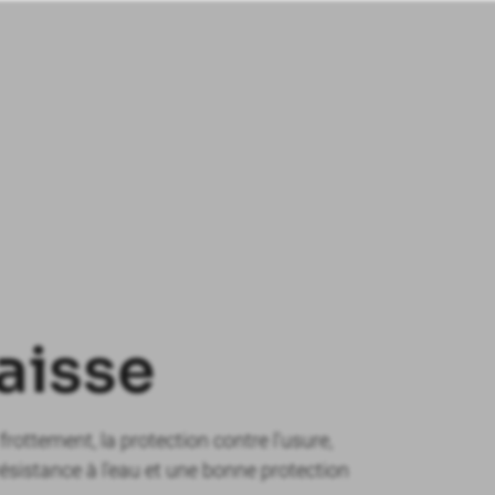
aisse
rottement, la protection contre l'usure,
a résistance à l'eau et une bonne protection