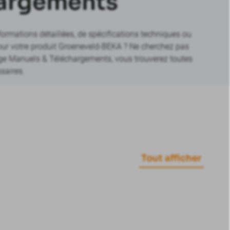
argements
ormations détaillées, de spécifications techniques ou
ur votre produit Groeneveld-BEKA ? Ne cherchez pas
page Manuels & Téléchargements, vous trouverez toutes
saires.
Tout afficher