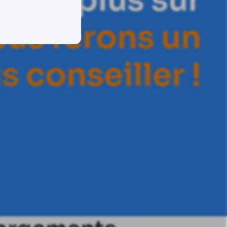
voir plus sur
o
u
s
f
e
r
o
n
s
u
n
u
s
c
o
n
s
e
i
l
l
e
r
!