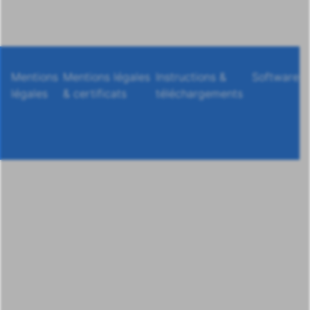
Mentions
Mentions légales
Instructions &
Software
légales
& certificats
téléchargements