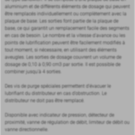
aluminium et de différents éléments de dosage qui peuvent
être remplacés individuellement ou complètement avec la
plaque de base. Les sorties font partie de la plaque de
base, ce qui garantit un remplacement facile des segments
en cas de besoin. Le nombre et la vitesse d’avance ou les
points de lubrification peuvent être facilement modifiés à
tout moment, si nécessaire, en utilisant des éléments
aveugles. Les sorties de dosage couvrent un volume de
dosage de 0,10 à 0,90 cm3 par sortie. Il est possible de
combiner jusqu’à 4 sorties.
Des vis de purge spéciales permettent d’évacuer le
lubrifiant du distributeur en cas d’obstruction. Le
distributeur ne doit pas être remplacé.
Disponible avec indicateur de pression, détecteur de
proximité, vanne de régulation de débit, limiteur de débit ou
vanne directionnelle.