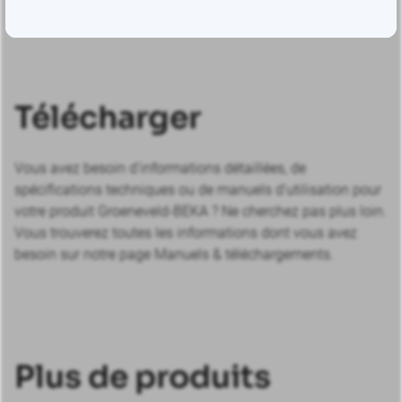
Télécharger
Vous avez besoin d’informations détaillées, de
spécifications techniques ou de manuels d’utilisation pour
votre produit Groeneveld-BEKA ? Ne cherchez pas plus loin.
Vous trouverez toutes les informations dont vous avez
besoin sur notre page Manuels & téléchargements.
Plus de produits