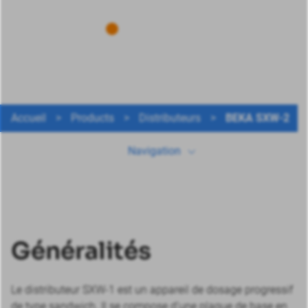
Généralités
Accueil
>
Products
>
Distributeurs
>
BEKA SXW-2
Données techniques
Navigation
Télécharger
Plus de produits
Généralités
Le distributeur SXW-1 est un appareil de dosage progressif
de type sandwich. Il se compose d’une plaque de base en