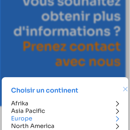
Vous souhaitez
obtenir plus
d'informations ?
P
r
e
n
e
z
c
o
n
t
a
c
t
a
v
e
c
n
o
u
s
Choisir un continent
Afrika
Asia Pacific
Europe
North America