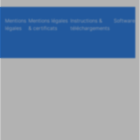
Mentions
Mentions légales
Instructions &
Software
légales
& certificats
téléchargements