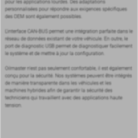
pour les applications lourdes. Des adaptations
personnalisées pour répondre aux exigences spécifiques
des OEM sont également possibles.
L’interface CAN-BUS permet une intégration parfaite dans le
réseau de données existant de votre véhicule. En outre, le
port de diagnostic USB permet de diagnostiquer facilement
le système et de mettre à jour la configuration.
Oilmaster n’est pas seulement confortable, il est également
conçu pour la sécurité. Nos systèmes peuvent être intégrés
de manière transparente dans les véhicules et les
machines hybrides afin de garantir la sécurité des
techniciens qui travaillent avec des applications haute
tension.