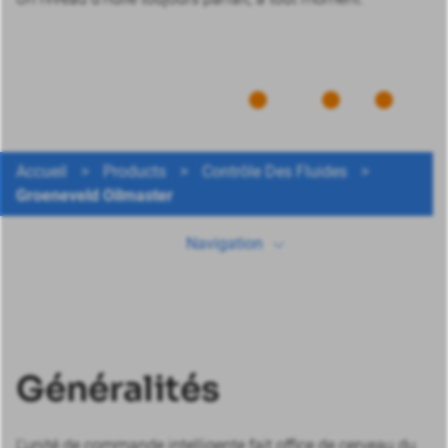
Accueil
>
Products
>
Contrôle Des Fluides
>
Généralités
Groeneveld Oilmaster
Données techniques
Navigation
Télécharger
Plus de produits
Généralités
L’unité de commande intelligente fait office de cerveau du