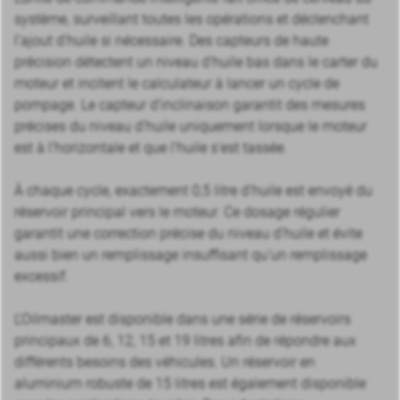
système, surveillant toutes les opérations et déclenchant
l’ajout d’huile si nécessaire. Des capteurs de haute
précision détectent un niveau d’huile bas dans le carter du
moteur et incitent le calculateur à lancer un cycle de
pompage. Le capteur d’inclinaison garantit des mesures
précises du niveau d’huile uniquement lorsque le moteur
est à l’horizontale et que l’huile s’est tassée.
À chaque cycle, exactement 0,5 litre d’huile est envoyé du
réservoir principal vers le moteur. Ce dosage régulier
garantit une correction précise du niveau d’huile et évite
aussi bien un remplissage insuffisant qu’un remplissage
excessif.
L’Oilmaster est disponible dans une série de réservoirs
principaux de 6, 12, 15 et 19 litres afin de répondre aux
différents besoins des véhicules. Un réservoir en
aluminium robuste de 15 litres est également disponible