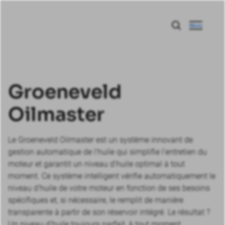
Menu
Groeneveld
Oilmaster
Le Groeneveld Oilmaster est un système innovant de
gestion automatique de l'huile qui simplifie l'entretien du
moteur et garantit un niveau d'huile optimal à tout
moment. Ce système intelligent vérifie automatiquement le
niveau d'huile de votre moteur en fonction de ses besoins
spécifiques et, si nécessaire, le remplit de manière
transparente à partir de son réservoir intégré. Le résultat ?
Un niveau d'huile toujours parfait, à tout moment.