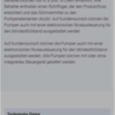
Behältervolumen von 4, 8 und 16 Litern erhältlich. Alle
Behälter enthalten einen Rührflügel, der den Produktfluss
erleichtert und das Schmiermittel zu den
Pumpenelementen drückt. Auf Kundenwunsch können die
Pumpen auch mit einer elektronischen Niveausteuerung für
den Mindestfüllstand ausgestattet werden.
Auf Kundenwunsch können die Pumpen auch mit einer
elektronischen Niveausteuerung für den Mindestfüllstand
ausgestattet werden. Alle Pumpen können mit oder ohne
integriertes Steuergerät geliefert werden.
Technische Daten