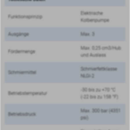
Elektrische
Funktionsprinzip
Kolbenpumpe
Ausgänge
Max. 3
Max. 0,25 cm3/Hub
Fördermenge
und Auslass
Schmierfettklasse
Schmiermittel
NLGI-2
-30 bis zu +70 °C
Betriebstemperatur
(-22 bis zu 158 °F)
Max. 300 bar (4351
Betriebsdruck
psi)