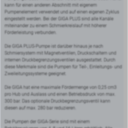
kann für einen anderen Abschnitt mit eigenem
Pumpenelement verwendet und auf einen eigenen Zyklus
eingestellt werden. Bei der GIGA PLUS sind alle Kanäle
miteinander zu einem Schmierkreislauf mit höherer
Förderleistung verbunden.
Die GIGA PLUS-Pumpe ist darüber hinaus je nach
Schmiersystem mit Magnetventilen, Druckschaltern und
internen Druckbegrenzungsventilen ausgestattet. Durch
diese Merkmale sind die Pumpen für Teil-, Einleitungs- und
Zweileitungssysteme geeignet.
Die GIGA hat eine maximale Fördermenge von 0,25 cm3
pro Hub und Auslass und einen Betriebsdruck von max.
300 bar. Das optionale Druckbegrenzungsventil kann
diesen auf max. 280 bar reduzieren.
Die Pumpen der GIGA-Serie sind mit einem