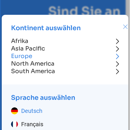
Sind Sie an
weiteren
Kontinent auswählen
Informationen
Afrika
Asia Pacific
interessiert?
Europe
North America
N
e
h
m
e
n
S
i
e
South America
K
o
n
t
a
k
t
a
u
f
Sprache auswählen
Deutsch
Kontakt
Français