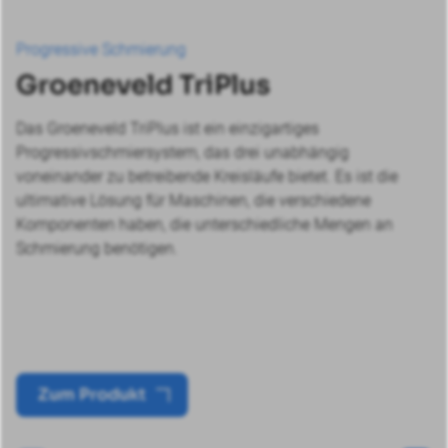
Progressive Schmierung
Groeneveld TriPlus
Das Groeneveld TriPlus ist ein einzigartiges
Progressivschmiersystem, das drei unabhängig
voneinander zu betreibende Kreisläufe bietet. Es ist die
ultimative Lösung für Maschinen, die verschiedene
Komponenten haben, die unterschiedliche Mengen an
Schmierung benötigen.
Zum Produkt