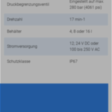
Eingestellt auf max.
Druckbegrenzungsventil
280 bar (4061 psi)
Drehzahl
17 min-1
Behälter
4; 8 oder 16 l
12; 24 V DC oder
Stromversorgung
100 bis 250 V AC
Schutzklasse
IP67