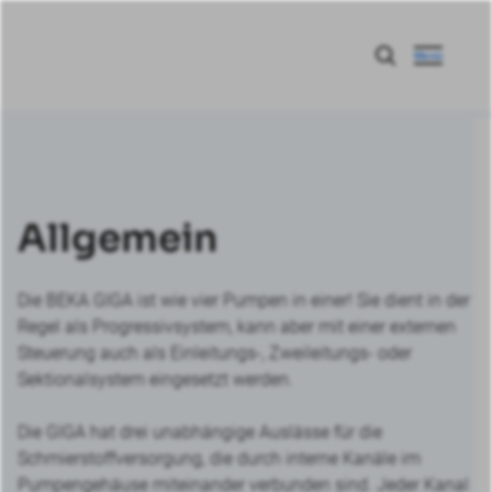
Menü
Allgemein
Die BEKA GIGA ist wie vier Pumpen in einer! Sie dient in der
Regel als Progressivsystem, kann aber mit einer externen
Steuerung auch als Einleitungs-, Zweileitungs- oder
Sektionalsystem eingesetzt werden.
Die GIGA hat drei unabhängige Auslässe für die
Schmierstoffversorgung, die durch interne Kanäle im
Pumpengehäuse miteinander verbunden sind. Jeder Kanal