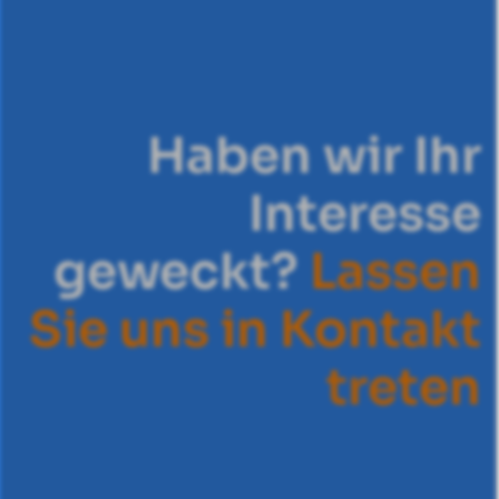
Haben wir Ihr
Interesse
geweckt?
L
a
s
s
e
n
S
i
e
u
n
s
i
n
K
o
n
t
a
k
t
t
r
e
t
e
n