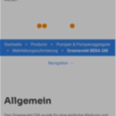
Startseite
>
Products
>
Pumpen & Pumpenaggregate
Allgemein
>
Mehrleitungsschmierung
>
Groeneveld-BEKA GM
Technische Daten
Navigation
Herunterladen
Weitere Produkte
Allgemein
Das Groeneveld GM wurde für eine einfache Wartung und