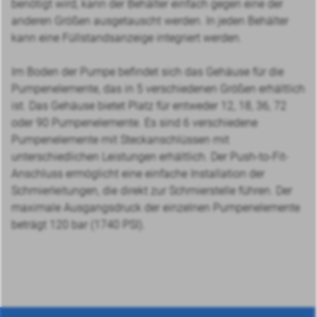
benötigt wird, kann der Behälter einfach gegen eine der
anderen Größen ausgetauscht werden. In jeden Behälter
kann eine Füllstandsanzeige integriert werden.
Im Boden der Pumpe befindet sich das Gehäuse für die
Pumpenelemente, das in 5 verschiedenen Größen erhältlich
ist. Das Gehäuse bietet Platz für entweder 12, 18, 36, 72
oder 90 Pumpenelemente. Es sind 6 verschiedene
Pumpenelemente mit Steckanschlüssen mit
unterschiedlichen Leistungen erhältlich. Der Push-to-Fit-
Anschluss ermöglicht eine einfache Installation der
Schmierleitungen, die direkt zur Schmierstelle führen. Der
maximale Ausgangsdruck der einzelnen Pumpenelemente
beträgt 120 bar (1740 PSI).