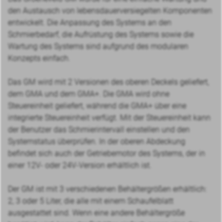
den Austausch von lebensdauerversiegelten Komponenten
entwickelt. Die Anpassung des Systems an den
Schmierbedarf, die Aufrüstung des Systems sowie die
Wartung des Systems sind aufgrund des modularen
Konzepts einfach.
Das GM wird mit 2 Versionen des oberen Deckels geliefert,
dem GMA und dem GMA+. Die GMA wird ohne
Steuereinheit geliefert, während die GMA+ über eine
integrierte Steuereinheit verfügt. Mit der Steuereinheit kann
der Benutzer das Schmierintervall einstellen und den
Systemstatus überprüfen. In der oberen Abdeckung
befindet sich auch der Getriebemotor des Systems, der in
einer 12V- oder 24V-Version erhältlich ist.
Der GM ist mit 3 verschiedenen Behältergrößen erhältlich:
2, 3 oder 5 Liter, die alle mit einem Schaufelblatt
ausgestattet sind. Wenn eine andere Behältergröße