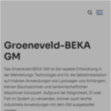
Menü
Groeneveld-BEKA
GM
Das Groeneveld-BEKA GM ist die neueste Entwicklung in
der Mehrleitungs-Technologie und für die Selbstinstallation
auf mobilen Anwendungen wie Lastwagen und Anhängern,
kleinen Baumaschinen und landwirtschaftlichen
Maschinen konzipiert. Aufgrund der Möglichkeit, Öl oder
Fett im System zu verwenden, können auch leichte
industrielle Anwendungen mit dem GM ausgestattet
werden.