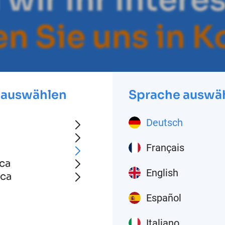
e
n
S
i
e
u
n
s
i
n
K
 auswählen
Sprache auswä
Deutsch
Français
ca
English
ica
Español
Italiano