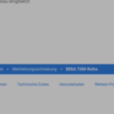
nbau eingesetzt.
te
>
Mehrleitungsschmierung
>
BEKA TDM-Reihe
mein
Technische Daten
Herunterladen
Weitere Pr