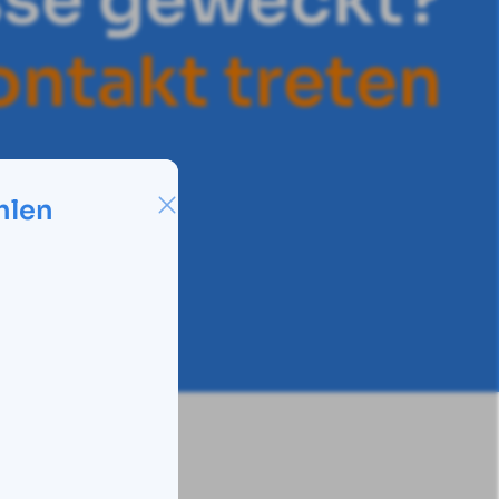
o
n
t
a
k
t
t
r
e
t
e
n
hlen