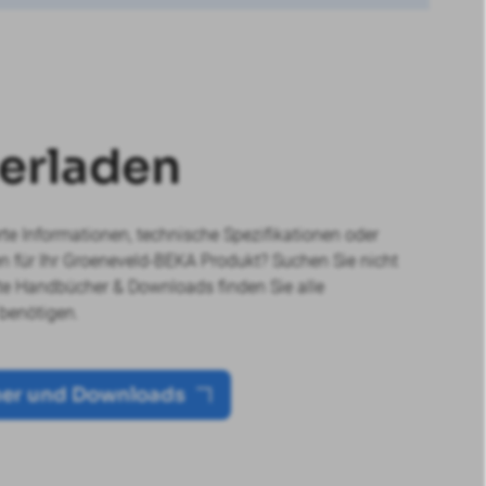
erladen
erte Informationen, technische Spezifikationen oder
 für Ihr Groeneveld-BEKA Produkt? Suchen Sie nicht
ite Handbücher & Downloads finden Sie alle
 benötigen.
her und Downloads