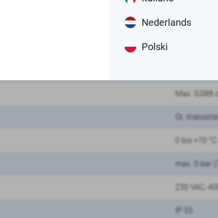
Nederlands
Polski
Mechanisch 
bis zu 8
Max. 0,088
Öl, Viskosit
0 bis +70 °C
max. 5 bar (
230 VAC; 40
IP 55