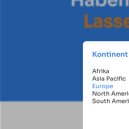
L
a
s
s
Kontinent
Afrika
Asia Pacific
Europe
North Ameri
South Amer