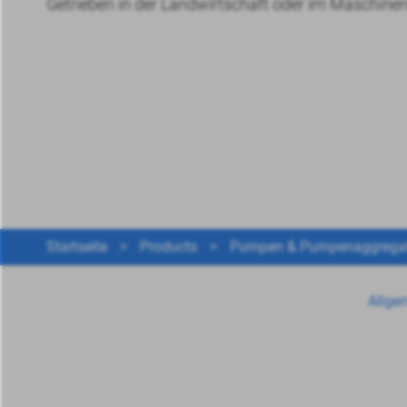
Getrieben in der Landwirtschaft oder im Maschine
Startseite
>
Products
>
Pumpen & Pumpenaggrega
Allge