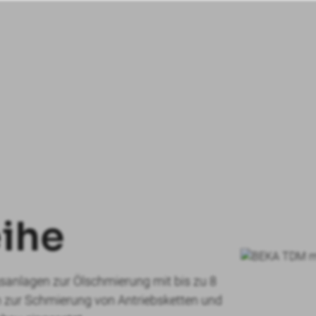
ihe
sanlagen zur Ölschmierung mit bis zu 8
h zur Schmierung von Antriebsketten und