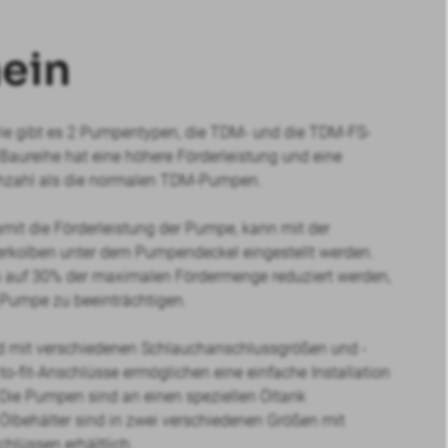
ein
ie gibt es 2 Pumpentypen, die TDM- und die TDM-FS-
Baureihe hat eine höhere Förderleistung und eine
ehzahl als die normalen TDM-Pumpen.
mit die Förderleistung der Pumpe, kann mit der
erkolben unter dem Pumpendeckel eingestellt werden.
 auf 30% der maximalen Fördermenge reduziert werden,
 Pumpe zu beeinträchtigen.
d mit verschiedenen Schlauchanschlussgrößen und -
-to-fit-Anschlüsse ermöglichen eine einfache Installation
 Die Pumpen sind an einen speziellen Öltank
Ölbehälter sind in zwei verschiedenen Größen mit
hlüssen erhältlich.