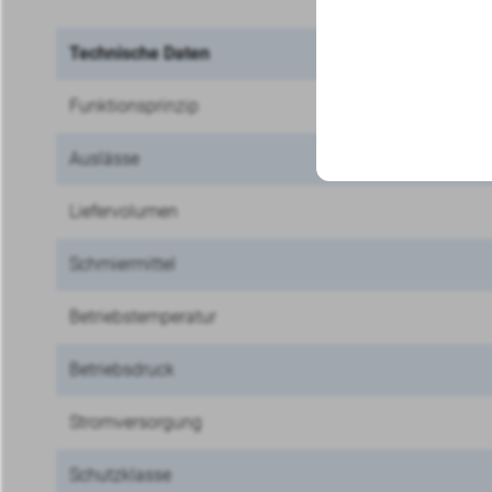
Technische Daten
Funktionsprinzip
Auslässe
Liefervolumen
Schmiermittel
Betriebstemperatur
Betriebsdruck
Stromversorgung
Schutzklasse