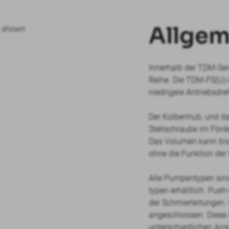
Allgem
Innerhalb der TDM-Ser
Reihe. Die TDM-FS(U)-
niedrigere Antriebsdr
Der Kolbenhub, und da
Stellschraube im Förd
Das Volumen kann bis
ohne die Funktion der
Alle Pumpentypen sin
typen erhältlich. Push
der Schmierleitungen.
angeschlossen. Diese 
unterschiedlichen Ansc