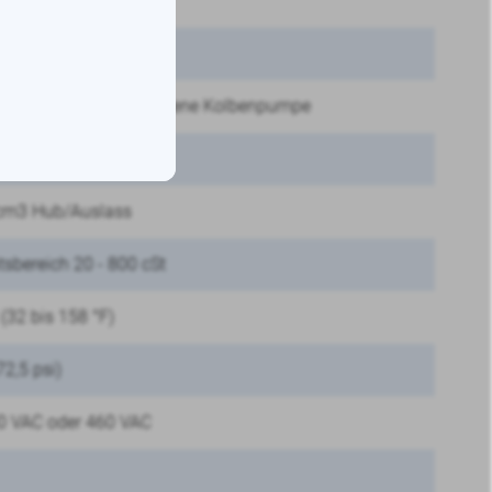
oder elektrisch betriebene Kolbenpumpe
 cm3 Hub/Auslass
ätsbereich 20 - 800 cSt
 (32 bis 158 °F)
72,5 psi)
0 VAC oder 460 VAC