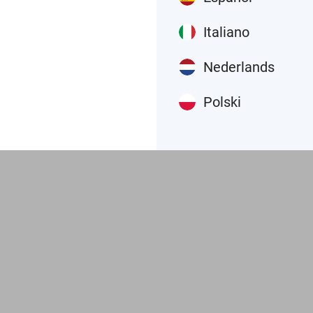
ぴ
っ
た
り
の
製
品
Italiano
-BEKAの自動潤滑システムが風力
Nederlands
Polski