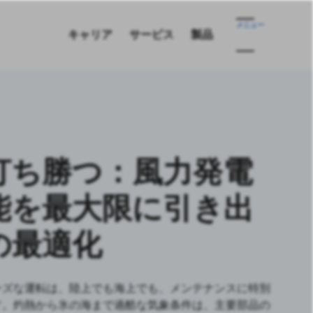
メニュー
キャリア
サービス
製品
打ち勝つ：風力発電
能を最大限に引き出
の最適化
ーズな運転は、陸上でも海上でも、メンテナンスに特別
す。灼熱から氷の海まで過酷な気象条件は、主要部品の