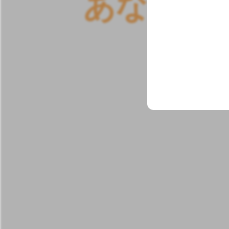
あ
な
た
に
Groeneveld