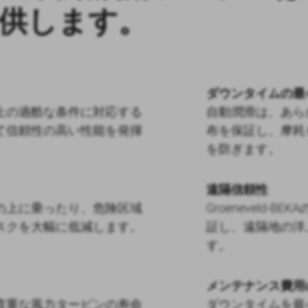
供します。
ダウンタイムの最
上の過酷な条件に対応する
自動潤滑は、あら
て信頼性の高い性能を発揮
布を保証し、摩耗
を防ぎます。
遠隔信頼性
の上に乗ったり、危険区域
Groeneveld
スクを大幅に低減します。
証し、遠隔地の洋
す。
メンテナンス費用
貴重な風力タービンの寿命
ダウンタイムを最