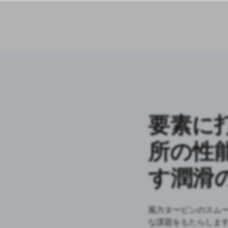
要素に
所の性
す潤滑
風力タービンのスム
な課題をもたらしま