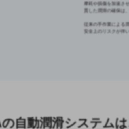
摩耗や損傷を加速さ
貫した潤滑の確保は
従来の手作業による
安全上のリスクが伴
-BEKAの自動潤滑システ