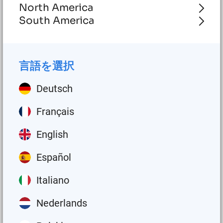
North America
South America
あ
な
た
に
ぴ
っ
た
り
の
言語を選択
製
品
を
見つけよう！
Deutsch
Groeneveld-BEKAの自動潤滑システム
Français
は、市バスおよびコーチ用の高性能
English
ソリューションを提供します。
Español
Italiano
お問い合わせ
Nederlands