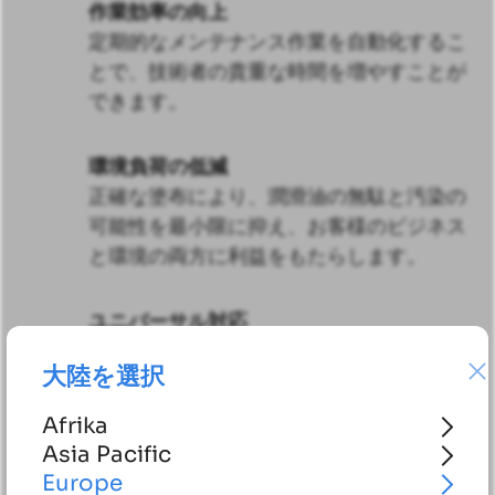
作業効率の向上
定期的なメンテナンス作業を自動化するこ
とで、技術者の貴重な時間を増やすことが
できます。
環境負荷の低減
正確な塗布により、潤滑油の無駄と汚染の
可能性を最小限に抑え、お客様のビジネス
と環境の両方に利益をもたらします。
ユニバーサル対応
当社のシステムは、従来の内燃機関と電気
大陸を選択
駆動の両方に対応しており、お客様の進化
するフリートへのシームレスな統合を保証
Afrika
します。
Asia Pacific
Europe