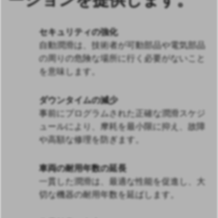
セキュリティの強化
自動潤滑は、技術者が可動部品や電気部品
の周りの危険な場所に行く必要がないこと
を意味します。
ダウンタイムの減少
事前にプログラムされた正確な潤滑スケジ
ュールにより、摩耗を最小限に抑え、故障
や高額な修理を防ぎます。
車両の耐用年数の延長
一貫した潤滑は、最適な性能を促進し、大
切な機器の耐用年数を延ばします。